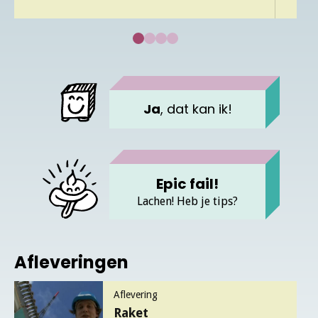
vette fail
nog een inzending
verstuur
Ja
, dat kan ik!
Epic fail!
Lachen! Heb je tips?
Afleveringen
Aflevering
Raket