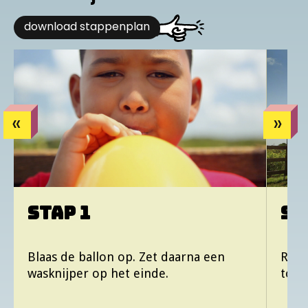
Voornaam kind
download stappenplan
Titel van de inzending
Heb je al een account?
Log hier in
Heb je een tip?
STAP 1
ST
gelukt
Blaas de ballon op. Zet daarna een
Rijg
wasknijper op het einde.
touw
of