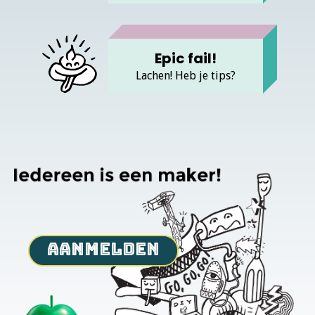
vette fail
Epic fail!
nog een inzending
Lachen! Heb je tips?
verstuur
aanmelden