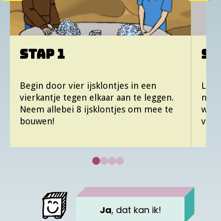
Voornaam kind
STAP 1
ST
Titel van de inzending
Begin door vier ijsklontjes in een
Leg 
Heb je al een account?
Log hier in
vierkantje tegen elkaar aan te leggen.
neer
Neem allebei 8 ijsklontjes om mee te
word
Heb je een tip?
bouwen!
van 
gelukt
of
Ja
, dat kan ik!