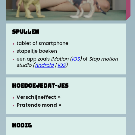
Voornaam kind
SPULLEN
Titel van de inzending
tablet of smartphone
stapeltje boeken
Heb je al een account?
Log hier in
een app zoals
iMotion (
iOS
)
of
Stop motion
studio (
Android
|
iOS
)
Heb je een tip?
HOEDOEJEDAT-JES
Verschijneffect
Pratende mond
gelukt
of
NODIG