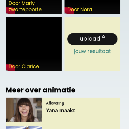
Door Marly
zwartepoorte
Door Nora
upload
jouw resultaat
Door Clarice
Meer over animatie
Aflevering
Yana maakt