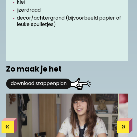
klei
vette fail
ijzerdraad
decor/achtergrond (bijvoorbeeld papier of
leuke spulletjes)
nog een inzending
verstuur
Zo maak je het
download stappenplan