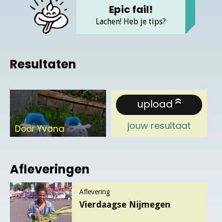
vette fail
Epic fail!
Lachen! Heb je tips?
nog een inzending
Resultaten
verstuur
upload
jouw resultaat
Door Yvana
Door Yvana
Afleveringen
Aflevering
Vierdaagse Nijmegen