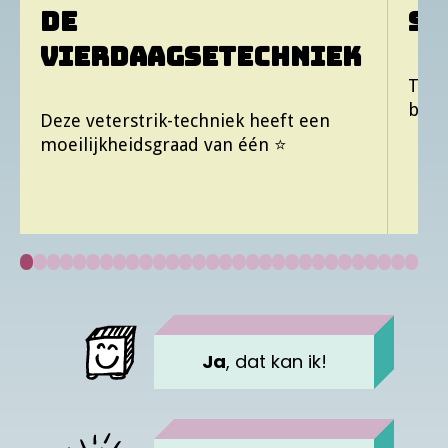
DE
ST
Voornaam kind
VIERDAAGSETECHNIEK
Trek
bove
Deze veterstrik-techniek heeft een
Titel van de inzending
moeilijkheidsgraad van één ⭐️
Heb je al een account?
Log hier in
Heb je een tip?
gelukt
Ja
, dat kan ik!
of