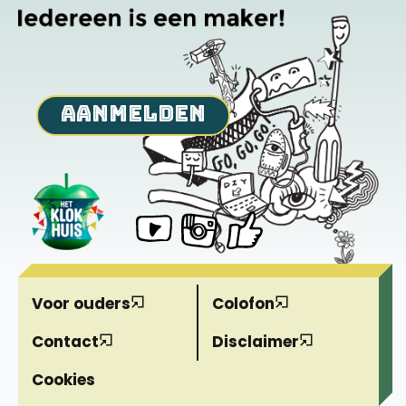
Voornaam kind
aanmelden
Titel van de inzending
Heb je al een account?
Log hier in
Heb je een tip?
Voor ouders
Colofon
gelukt
Contact
Disclaimer
of
Cookies